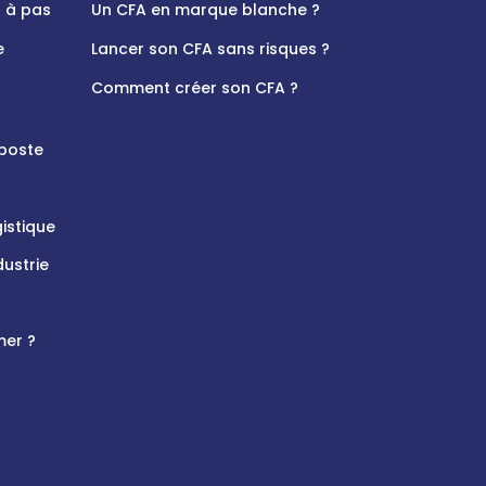
s à pas
Un CFA en marque blanche ?
e
Lancer son CFA sans risques ?
Comment créer son CFA ?
 poste
istique
dustrie
mer ?